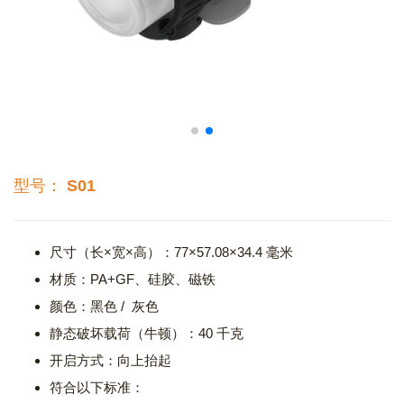
型号： S01
尺寸（长×宽×高）：77×57.08×34.4 毫米
材质：PA+GF、硅胶、磁铁
颜色：黑色 / 灰色
静态破坏载荷（牛顿）：40 千克
开启方式：向上抬起
符合以下标准：