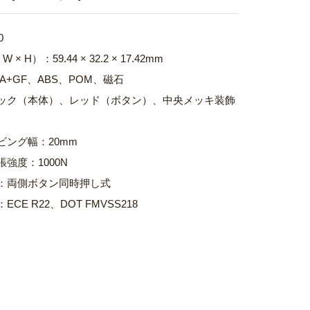
0
W × H）：59.44 × 32.2 × 17.42mm
PA+GF、ABS、POM、磁石
ラック（本体）、レッド（ボタン）、中央メッキ装飾
ビング幅：20mm
張強度：1000N
式：両側ボタン同時押し式
ECE R22、DOT FMVSS218