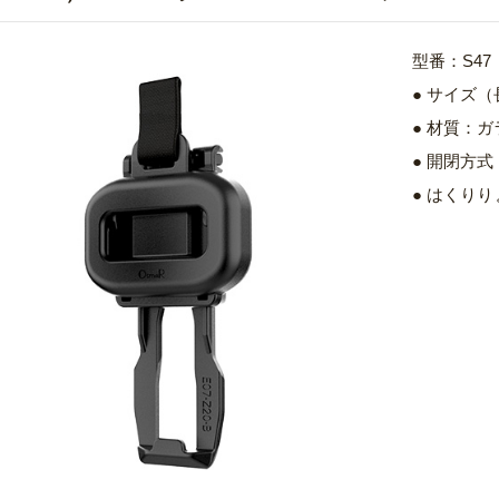
型番：S47
● サイズ（長さ
● 材質：
● 開閉方
● はくりりょく