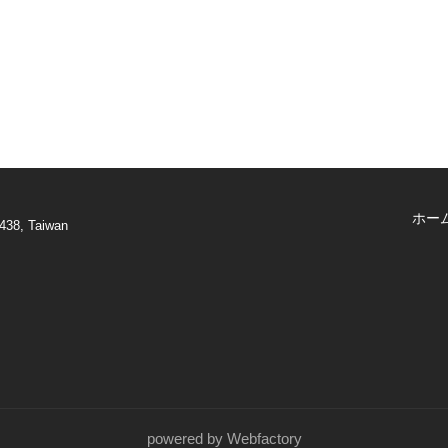
ホー
438, Taiwan
powered by Webfactory