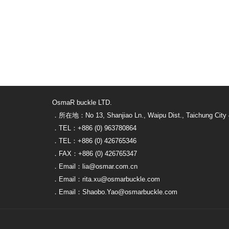
OsmaR buckle LTD.
．所在地：No 13, Shanjiao Ln., Waipu Dist., Taichung City 
．TEL：+886 (0) 963780864
．TEL：+886 (0) 426765346
．FAX：+886 (0) 426765347
．Email：lia@osmar.com.cn
．Email：rita.xu@osmarbuckle.com
．Email：Shaobo.Yao@osmarbuckle.com