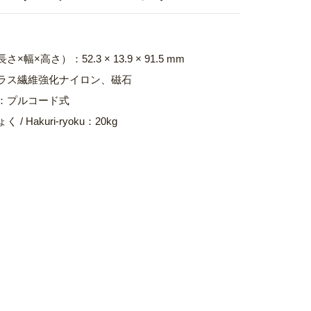
×幅×高さ）：52.3 × 13.9 × 91.5 mm
ガラス繊維強化ナイロン、磁石
式：プルコード式
 / Hakuri-ryoku：20kg