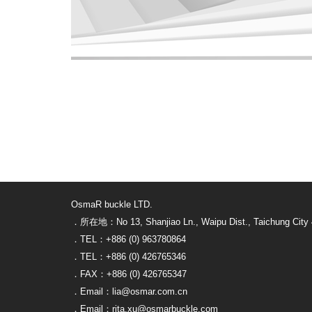
OsmaR buckle LTD.
．所在地：No 13, Shanjiao Ln., Waipu Dist., Taichung City 
．TEL：+886 (0) 963780864
．TEL：+886 (0) 426765346
．FAX：+886 (0) 426765347
．Email：lia@osmar.com.cn
．Email：rita.xu@osmarbuckle.com