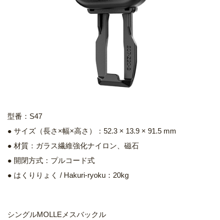
型番：S47
● サイズ（長さ×幅×高さ）：52.3 × 13.9 × 91.5 mm
● 材質：ガラス繊維強化ナイロン、磁石
● 開閉方式：プルコード式
● はくりりょく / Hakuri-ryoku：20kg
シングルMOLLEメスバックル