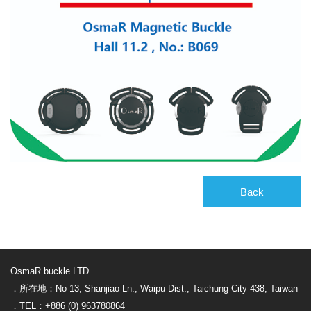
Back
OsmaR buckle LTD.
．所在地：No 13, Shanjiao Ln., Waipu Dist., Taichung City 438, Taiwan
．TEL：+886 (0) 963780864