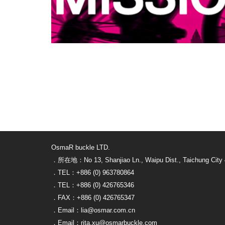
OsmaR buckle LTD.
．所在地：No 13, Shanjiao Ln., Waipu Dist., Taichung City 
．TEL：+886 (0) 963780864
．TEL：+886 (0) 426765346
．FAX：+886 (0) 426765347
．Email：lia@osmar.com.cn
．Email：rita.xu@osmarbuckle.com